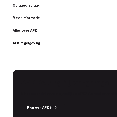
Garageafspraak
Meer informatie
Alles over APK
APK regelgeving
APK Keuring bij Vakgarage!
Is het weer tijd voor de jaarlijkse APK? Ga snel naar V
Plan een APK in