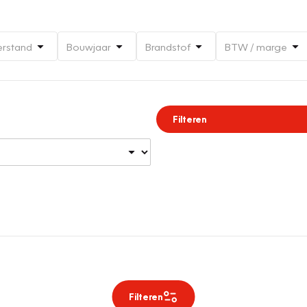
erstand
Bouwjaar
Brandstof
BTW / marge
Filteren
Filteren