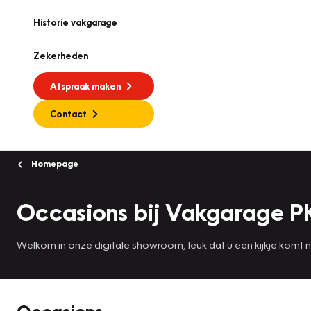
Historie vakgarage
Zekerheden
Afspraak maken
Contact
Homepage
Occasions bij Vakgarage P
Welkom in onze digitale showroom, leuk dat u een kijkje komt
Occasions