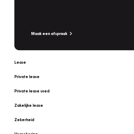
Werkplaatsafspraak
Is uw auto toe aan Onderhoud, Bandenwissel of een Va
Maak een afspraak
Lease
Private lease
Private lease used
Zakelijke lease
Zekerheid