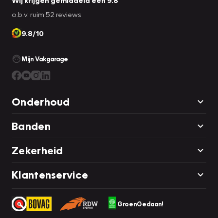
Wij krijgen gemiddeld een 9.8
Pragmatisch en veilig als deze auto is, beschikt hij over
o.b.v. ruim 52 reviews
diverse veiligheidssystemen. De actuele snelheidslimiet,
9.8/10
een inhaalverbod en andere verkeersborden. De
verkeersborddetectie ondersteunt u tijdens elke rit. Het
Lane-keeping systeem garandeert dat u zich niet
Mijn Vakgarage
onverhoeds buiten de lijnen van de rijstrook begeeft.
Forward collision warning waarschuwt voor een kop-staart
botsing. U bent mede dankzij head-up display,
Onderhoud
dodehoekdetectie, hill hold functie, brake assist,
vermoeidheidsherkenning en
Banden
bandenspanningcontrolesysteem steeds veilig onderweg.
Zekerheid
Vanzelfsprekend leveren wij deze auto met BOVAG
Garantie. Hebben we u nieuwsgierig gemaakt? Grijp dan
Klantenservice
uw kans en plan direct online een proefrit.
GroenGedaan!