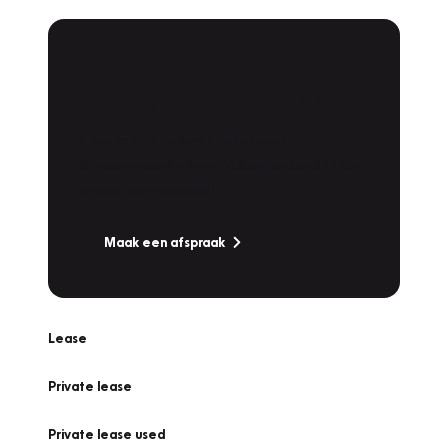
Plan een
Werkplaatsafspraak
Is uw auto toe aan Onderhoud,
Bandenwissel of een Vakantiecheck? Plan
online een afspraak!
Maak een afspraak
Lease
Private lease
Private lease used