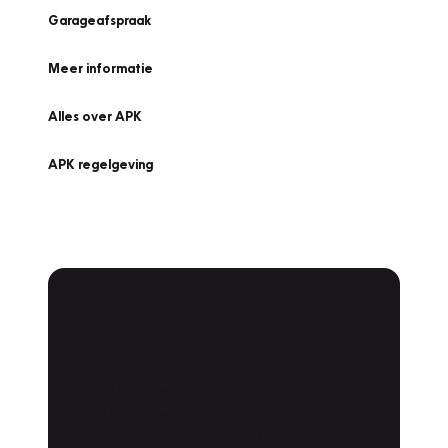
Garageafspraak
Meer informatie
Alles over APK
APK regelgeving
APK Keuring bij
Vakgarage!
Is het weer tijd voor de jaarlijkse APK? Ga
snel naar Vakgarage bij u in de buurt, en ga
zonder zorgen de weg op!