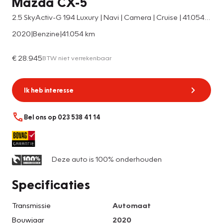
Mazda CX-5
2.5 SkyActiv-G 194 Luxury | Navi | Camera | Cruise | 41.054 km
2020
|
Benzine
|
41.054 km
€ 28.945
BTW niet verrekenbaar
Ik heb interesse
Bel ons op 023 538 41 14
Deze auto is 100% onderhouden
Specificaties
Transmissie
Automaat
Bouwjaar
2020