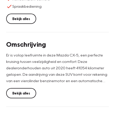
Spraakbediening
Bekijk alles
Omschrijving
Er is volop leefruimte in deze Mazda CX-5, een perfecte
kruising tussen veelzijdigheid en comfort. Deze
dealeronderhouden auto uit 2020 heeft 41054 kilometer
gelopen. De aandrijving van deze SUV komt voor rekening
van een viercilinder benzinemotor en een automatische
transmissie. Dankzij de stoelverwarming heeft u in deze
auto nooit meer last van een koude rug of koude benen.
Bekijk alles
Niet alleen u, maar ook uw passagiers zitten goed, dankzij
de verwarmde achterbank. Tot de uitrusting van deze
Mazda behoren ook 19 inch lichtmetalen velgen, LED