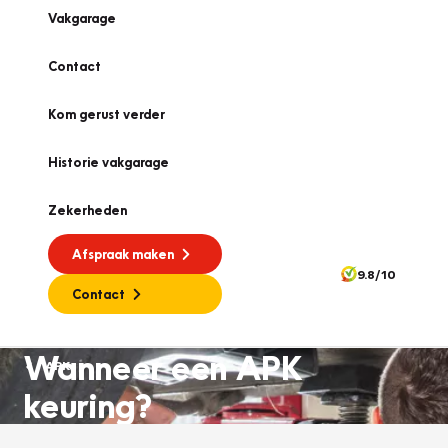
Vakgarage
Contact
Kom gerust verder
Historie vakgarage
Zekerheden
Afspraak maken
9.8/10
Contact
Wanneer een APK
APK
keuring?