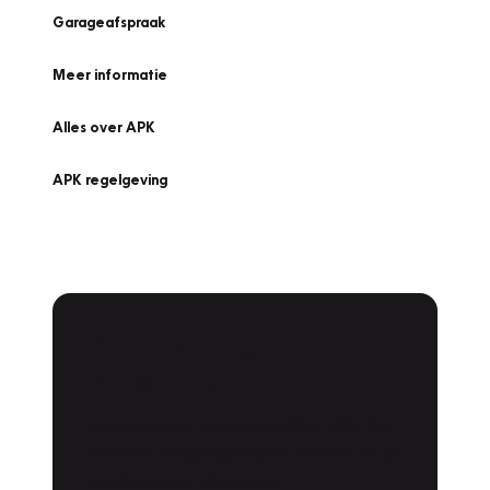
Garageafspraak
Meer informatie
Alles over APK
APK regelgeving
APK Keuring bij
Vakgarage!
Is het weer tijd voor de jaarlijkse APK? Ga
snel naar Vakgarage bij u in de buurt, en ga
zonder zorgen de weg op!