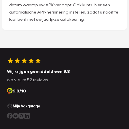
datum waarop uw APK verloopt. Ook kunt u hier een
automatische APK-herinnering instellen, zodat u nooit te
laat bent met uw jaarlijkse autokeuring.
Wij krijgen gemiddeld een 9.8
o.b.v. ruim 52 reviews
9.8/10
Mijn Vakgarage