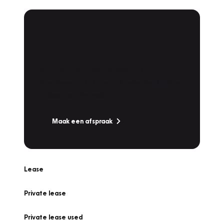
Plan een
Werkplaatsafspraak
Is uw auto toe aan Onderhoud,
Bandenwissel of een Vakantiecheck? Plan
online een afspraak!
Maak een afspraak
Lease
Private lease
Private lease used