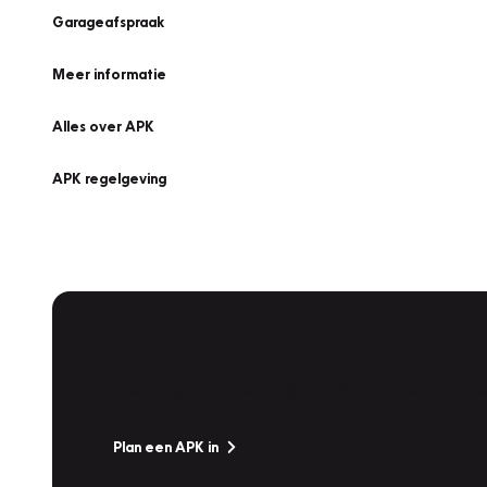
Garageafspraak
Meer informatie
Alles over APK
APK regelgeving
APK Keuring bij Vakgarage!
Is het weer tijd voor de jaarlijkse APK? Ga snel naar V
Plan een APK in