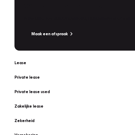
Werkplaatsafspraak
Is uw auto toe aan Onderhoud, Bandenwissel of een Va
Maak een afspraak
Lease
Private lease
Private lease used
Zakelijke lease
Zekerheid