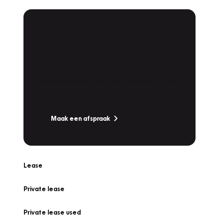
Plan een
Werkplaatsafspraak
Is uw auto toe aan Onderhoud,
Bandenwissel of een Vakantiecheck? Plan
online een afspraak!
Maak een afspraak
Lease
Private lease
Private lease used