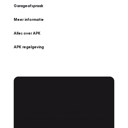
Garageafspraak
Meer informatie
Alles over APK
APK regelgeving
APK Keuring bij
Vakgarage!
Is het weer tijd voor de jaarlijkse APK? Ga
snel naar Vakgarage bij u in de buurt, en ga
zonder zorgen de weg op!