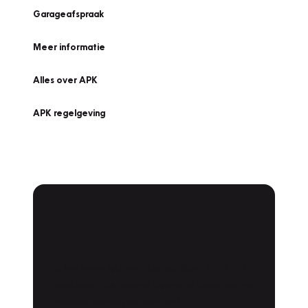
Garageafspraak
Meer informatie
Alles over APK
APK regelgeving
APK Keuring bij
Vakgarage!
Is het weer tijd voor de jaarlijkse APK? Ga
snel naar Vakgarage bij u in de buurt, en ga
zonder zorgen de weg op!