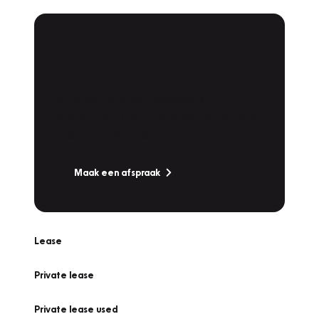
Plan een
Werkplaatsafspraak
Is uw auto toe aan Onderhoud,
Bandenwissel of een Vakantiecheck? Plan
online een afspraak!
Maak een afspraak
Lease
Private lease
Private lease used