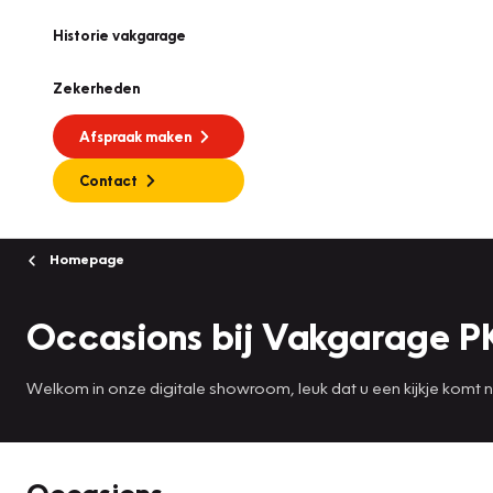
Historie vakgarage
Zekerheden
Afspraak maken
Contact
Homepage
Occasions bij Vakgarage P
Welkom in onze digitale showroom, leuk dat u een kijkje komt
Occasions