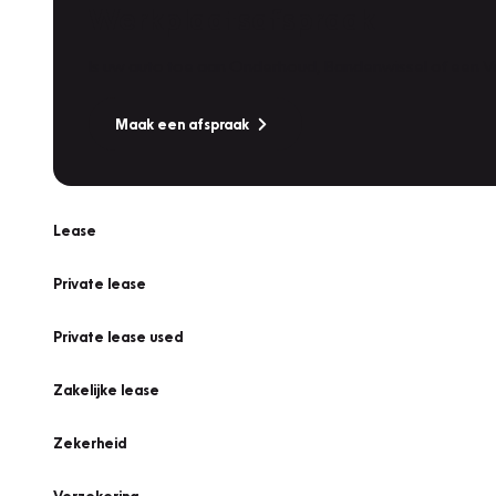
Werkplaatsafspraak
Is uw auto toe aan Onderhoud, Bandenwissel of een Va
Maak een afspraak
Lease
Private lease
Private lease used
Zakelijke lease
Zekerheid