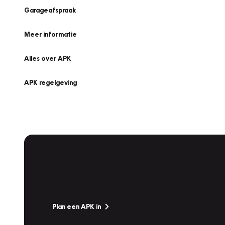
Garageafspraak
Meer informatie
Alles over APK
APK regelgeving
APK Keuring bij Vakgarage!
Is het weer tijd voor de jaarlijkse APK? Ga snel naar V
Plan een APK in