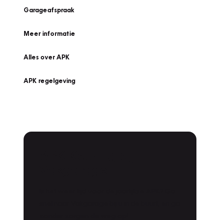
Garageafspraak
Meer informatie
Alles over APK
APK regelgeving
APK Keuring bij
Vakgarage!
Is het weer tijd voor de jaarlijkse APK? Ga
snel naar Vakgarage bij u in de buurt, en ga
zonder zorgen de weg op!