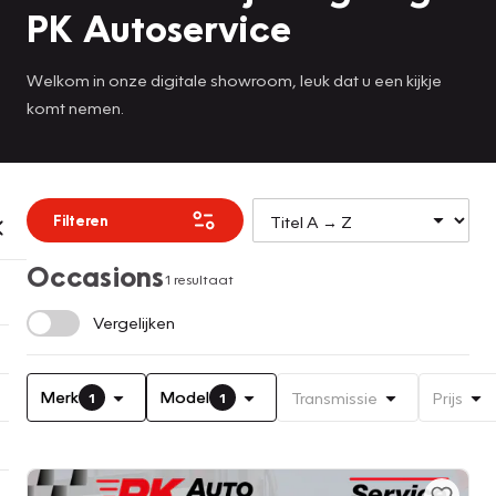
PK Autoservice
Welkom in onze digitale showroom, leuk dat u een kijkje
komt nemen.
Filteren
Occasions
1 resultaat
Vergelijken
Merk
Model
Transmissie
Prijs
1
1