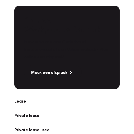
Plan een
Werkplaatsafspraak
Is uw auto toe aan Onderhoud,
Bandenwissel of een Vakantiecheck? Plan
online een afspraak!
Maak een afspraak
Lease
Private lease
Private lease used