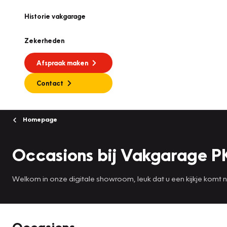
Historie vakgarage
Zekerheden
Afspraak maken
Contact
Homepage
Occasions bij Vakgarage P
Welkom in onze digitale showroom, leuk dat u een kijkje komt
Occasions