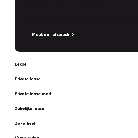
Werkplaatsafspraak
Is uw auto toe aan Onderhoud, Bandenwissel of een Va
Maak een afspraak
Lease
Private lease
Private lease used
Zakelijke lease
Zekerheid