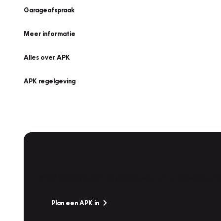
Garageafspraak
Meer informatie
Alles over APK
APK regelgeving
APK Keuring bij Vakgarage!
Is het weer tijd voor de jaarlijkse APK? Ga snel naar V
Plan een APK in