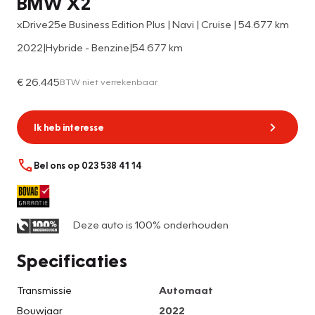
BMW X2
xDrive25e Business Edition Plus | Navi | Cruise | 54.677 km
2022
|
Hybride - Benzine
|
54.677 km
€ 26.445
BTW niet verrekenbaar
Ik heb interesse
Bel ons op 023 538 41 14
Deze auto is 100% onderhouden
Specificaties
Transmissie
Automaat
Bouwjaar
2022