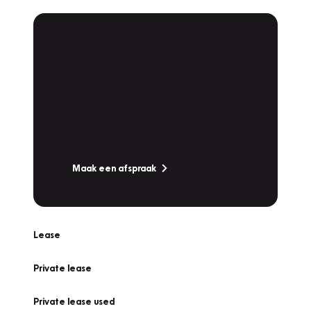
Plan een
Werkplaatsafspraak
Is uw auto toe aan Onderhoud,
Bandenwissel of een Vakantiecheck? Plan
online een afspraak!
Maak een afspraak
Lease
Private lease
Private lease used