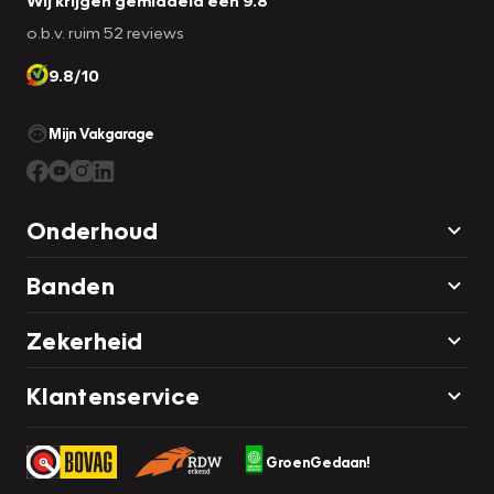
Wij krijgen gemiddeld een 9.8
display. Een belangrijke bijdrage aan de veiligheid
o.b.v. ruim 52 reviews
onderweg levert de verkeersbord-detectie in deze BMW. In
9.8/10
een noodsituatie waarschuwt forward collision warning bij
een dreigende aanrijding met een voorligger. Ook helpen
het vermoeidheidsherkenning, autonoom remsysteem en
Mijn Vakgarage
bandenspanningcontrolesysteem, uw rit tot een veilige rit
te maken.
Onderhoud
Natuurlijk wordt deze auto geleverd met Bovag Garantie. Is
dit de auto die u zoekt? Neem snel contact met ons op,
Banden
dan kunt u hem binnenkort zelf bekijken.
Zekerheid
Klantenservice
GroenGedaan!