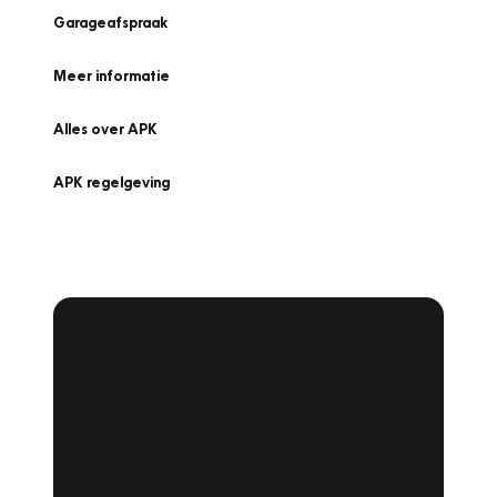
Garageafspraak
Meer informatie
Alles over APK
APK regelgeving
APK Keuring bij
Vakgarage!
Is het weer tijd voor de jaarlijkse APK? Ga
snel naar Vakgarage bij u in de buurt, en ga
zonder zorgen de weg op!