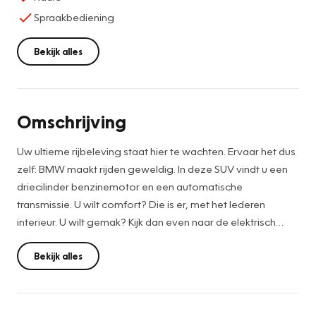
Spraakbediening
Bekijk alles
Omschrijving
Uw ultieme rijbeleving staat hier te wachten. Ervaar het dus
zelf: BMW maakt rijden geweldig. In deze SUV vindt u een
driecilinder benzinemotor en een automatische
transmissie. U wilt comfort? Die is er, met het lederen
interieur. U wilt gemak? Kijk dan even naar de elektrisch
bedienbare achterklep. Op zelfs de koudste ochtend biedt
de stoelverwarming een heerlijk welkom. In deze auto
Bekijk alles
profiteert u onder andere ook van: 17 inch lichtmetalen
velgen, LED koplampen, warmtewerend glas, LED-
achterlichten en snelheidsafhankelijke stuurbekrachtiging.